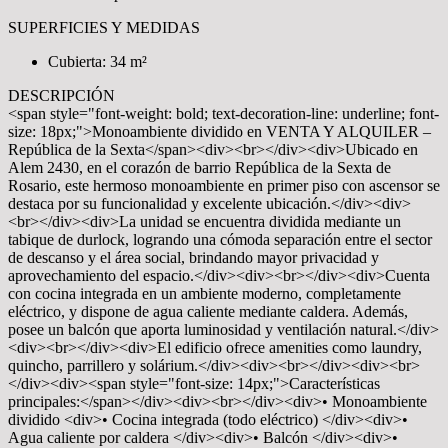
SUPERFICIES Y MEDIDAS
Cubierta: 34 m²
DESCRIPCIÓN
<span style="font-weight: bold; text-decoration-line: underline; font-
size: 18px;">Monoambiente dividido en VENTA Y ALQUILER –
República de la Sexta</span><div><br></div><div>Ubicado en
Alem 2430, en el corazón de barrio República de la Sexta de
Rosario, este hermoso monoambiente en primer piso con ascensor se
destaca por su funcionalidad y excelente ubicación.</div><div>
<br></div><div>La unidad se encuentra dividida mediante un
tabique de durlock, logrando una cómoda separación entre el sector
de descanso y el área social, brindando mayor privacidad y
aprovechamiento del espacio.</div><div><br></div><div>Cuenta
con cocina integrada en un ambiente moderno, completamente
eléctrico, y dispone de agua caliente mediante caldera. Además,
posee un balcón que aporta luminosidad y ventilación natural.</div>
<div><br></div><div>El edificio ofrece amenities como laundry,
quincho, parrillero y solárium.</div><div><br></div><div><br>
</div><div><span style="font-size: 14px;">Características
principales:</span></div><div><br></div><div>• Monoambiente
dividido <div>• Cocina integrada (todo eléctrico) </div><div>•
Agua caliente por caldera </div><div>• Balcón </div><div>•