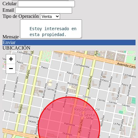
Celular
Email
Tipo de Operación
Mensaje
Enviar
UBICACIÓN
+
−