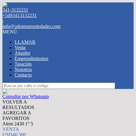
341-3132231
+5493413132231
|
info@odomopropiedades.com
MENÚ
LLAMAR
Venta
Alquiler
Emprendimientos
Tasación
Nosotros
Contacto
Consultar por Whatsapp
VOLVER A
RESULTADOS
AGREGAR A
FAVORITOS
Alem 2430 1° 5
VENTA
USD46.500