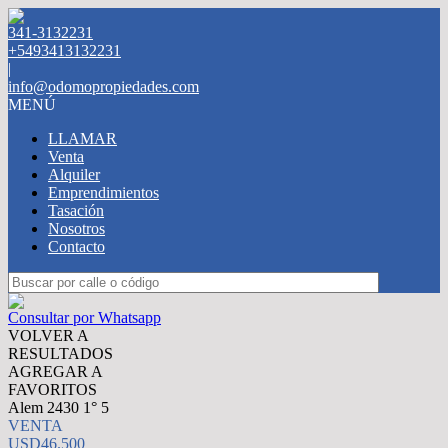
341-3132231
+5493413132231
|
info@odomopropiedades.com
MENÚ
LLAMAR
Venta
Alquiler
Emprendimientos
Tasación
Nosotros
Contacto
Consultar por Whatsapp
VOLVER A
RESULTADOS
AGREGAR A
FAVORITOS
Alem 2430 1° 5
VENTA
USD46.500