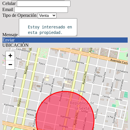
Celular
Email
Tipo de Operación
Mensaje
Enviar
UBICACIÓN
+
−