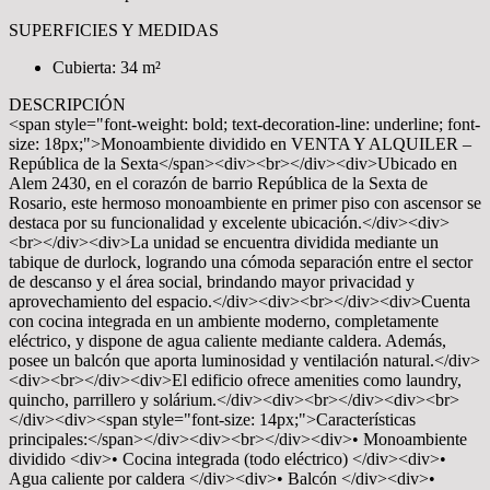
SUPERFICIES Y MEDIDAS
Cubierta: 34 m²
DESCRIPCIÓN
<span style="font-weight: bold; text-decoration-line: underline; font-
size: 18px;">Monoambiente dividido en VENTA Y ALQUILER –
República de la Sexta</span><div><br></div><div>Ubicado en
Alem 2430, en el corazón de barrio República de la Sexta de
Rosario, este hermoso monoambiente en primer piso con ascensor se
destaca por su funcionalidad y excelente ubicación.</div><div>
<br></div><div>La unidad se encuentra dividida mediante un
tabique de durlock, logrando una cómoda separación entre el sector
de descanso y el área social, brindando mayor privacidad y
aprovechamiento del espacio.</div><div><br></div><div>Cuenta
con cocina integrada en un ambiente moderno, completamente
eléctrico, y dispone de agua caliente mediante caldera. Además,
posee un balcón que aporta luminosidad y ventilación natural.</div>
<div><br></div><div>El edificio ofrece amenities como laundry,
quincho, parrillero y solárium.</div><div><br></div><div><br>
</div><div><span style="font-size: 14px;">Características
principales:</span></div><div><br></div><div>• Monoambiente
dividido <div>• Cocina integrada (todo eléctrico) </div><div>•
Agua caliente por caldera </div><div>• Balcón </div><div>•