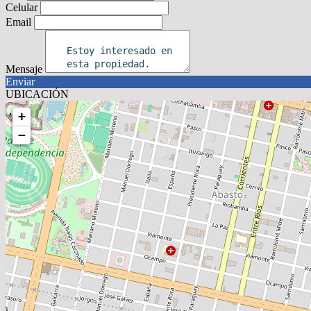
Celular
Email
Mensaje
Enviar
UBICACIÓN
+
−