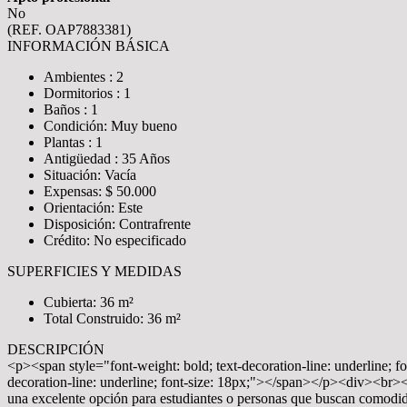
No
(REF. OAP7883381)
INFORMACIÓN BÁSICA
Ambientes : 2
Dormitorios : 1
Baños : 1
Condición: Muy bueno
Plantas : 1
Antigüedad : 35 Años
Situación: Vacía
Expensas: $ 50.000
Orientación: Este
Disposición: Contrafrente
Crédito: No especificado
SUPERFICIES Y MEDIDAS
Cubierta: 36 m²
Total Construido: 36 m²
DESCRIPCIÓN
<p><span style="font-weight: bold; text-decoration-line: underline;
decoration-line: underline; font-size: 18px;"></span></p><div><br><
una excelente opción para estudiantes o personas que buscan comodi