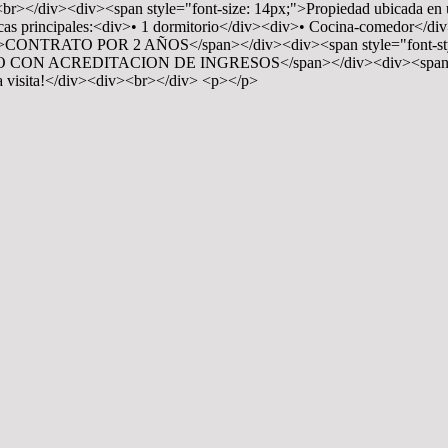
br></div><div><span style="font-size: 14px;">Propiedad ubicada en una
cas principales:<div>• 1 dormitorio</div><div>• Cocina-comedor</d
 italic;">CONTRATO POR 2 AÑOS</span></div><div><span style="
ILINO CON ACREDITACION DE INGRESOS</span></div><div><span st
a visita!</div><div><br></div> <p></p>