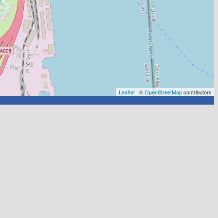
Leaflet
| ©
OpenStreetMap
contributors