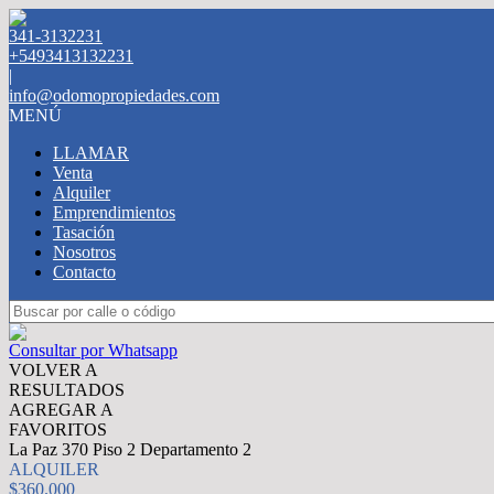
341-3132231
+5493413132231
|
info@odomopropiedades.com
MENÚ
LLAMAR
Venta
Alquiler
Emprendimientos
Tasación
Nosotros
Contacto
Consultar por Whatsapp
VOLVER A
RESULTADOS
AGREGAR A
FAVORITOS
La Paz 370 Piso 2 Departamento 2
ALQUILER
$360.000