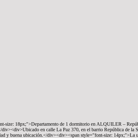
 font-size: 18px;">Departamento de 1 dormitorio en ALQUILER – Repúbl
/div><div>Ubicado en calle La Paz 370, en el barrio República de la S
dad y buena ubicación.</div><div><span style="font-size: 14px;">La u