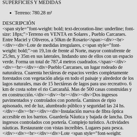
SUPERFICIES Y MEDIDAS
Terreno: 780.28 m²
DESCRIPCIÓN
<span style="font-weight: bold; text-decoration-line: underline; font-
size: 18px;">Terreno en VENTA en Solares , Pueblo Carcaraes.
Entre Maciel y Oliveros, a 50km de Rosario</span><div><br>
</div><div>Lote de medidas irregulares, c<span style="font-
weight: bold;">on 19,1m de frente al Norte, mayor contrafrente de
25,9m, y 35m en sus laterales, lindando uno de ellos con un espacio
verde. Forma un total de 787,4 metros cuadrados.</span></div>
<div><br></div><div>Pueblo Carcaraes, un lugar rodeado de
naturaleza. Cuarenta hectáreas de espacios verdes completamente
forestados con vegetación añeja en todo el paisaje y alrededor de los
lagos naturales, mas de 15 hectáreas de lagos para uso recreativo. 6
km de costa sobre el rio Carcarañá. Mas de 500 casas construidas y
en construcción.</div><div><br></div><div>Dos ingresos
pavimentados y controlados con portería. Caminos de ripio
apisonado, red de luz, alumbrado público y seguridad las 24 hs.
</div><div><br></div><div>Instalación nueva de fibra óptica
accesible en los barrios. Guardería Náutica y bajada de lancha. Dos
ingresos controlados con portería. Complejo turístico. Actividades
náuticas. Restaurante con vistas increíbles. Lugares para pesca.
</div><div><br></div><div>Lote <span style="font-weight: