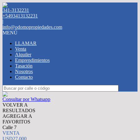
341-3132231
+5493413132231
|
info@odomopropiedades.com
MENÚ
LLAMAR
Venta
Alquiler
Emprendimientos
Tasación
Nosotros
Contacto
Consultar por Whatsapp
VOLVER A
RESULTADOS
AGREGAR A
FAVORITOS
Calle 7
VENTA
USD27.000