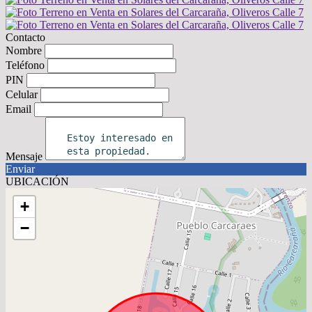
Contacto
Nombre
Teléfono
PIN
Celular
Email
Mensaje
Enviar
UBICACIÓN
+
−