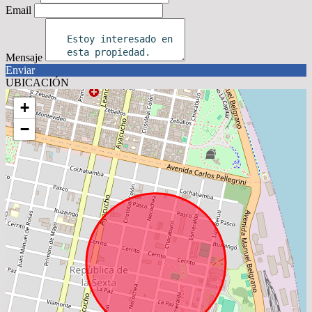
Email
Mensaje
Enviar
UBICACIÓN
+
−