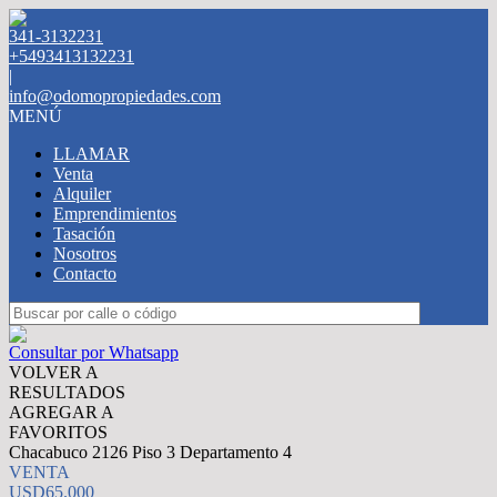
341-3132231
+5493413132231
|
info@odomopropiedades.com
MENÚ
LLAMAR
Venta
Alquiler
Emprendimientos
Tasación
Nosotros
Contacto
Consultar por Whatsapp
VOLVER A
RESULTADOS
AGREGAR A
FAVORITOS
Chacabuco 2126 Piso 3 Departamento 4
VENTA
USD65.000