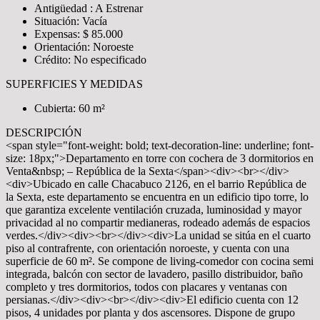
Antigüedad : A Estrenar
Situación: Vacía
Expensas: $ 85.000
Orientación: Noroeste
Crédito: No especificado
SUPERFICIES Y MEDIDAS
Cubierta: 60 m²
DESCRIPCIÓN
<span style="font-weight: bold; text-decoration-line: underline; font-
size: 18px;">Departamento en torre con cochera de 3 dormitorios en
Venta&nbsp; – República de la Sexta</span><div><br></div>
<div>Ubicado en calle Chacabuco 2126, en el barrio República de
la Sexta, este departamento se encuentra en un edificio tipo torre, lo
que garantiza excelente ventilación cruzada, luminosidad y mayor
privacidad al no compartir medianeras, rodeado además de espacios
verdes.</div><div><br></div><div>La unidad se sitúa en el cuarto
piso al contrafrente, con orientación noroeste, y cuenta con una
superficie de 60 m². Se compone de living-comedor con cocina semi
integrada, balcón con sector de lavadero, pasillo distribuidor, baño
completo y tres dormitorios, todos con placares y ventanas con
persianas.</div><div><br></div><div>El edificio cuenta con 12
pisos, 4 unidades por planta y dos ascensores. Dispone de grupo