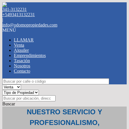
341-3132231
+5493413132231
|
info@odomopropiedades.com
MENÚ
LLAMAR
Venta
Alquiler
Emprendimientos
Tasación
Nosotros
Contacto
Buscar
NUESTRO SERVICIO Y
PROFESIONALISMO,