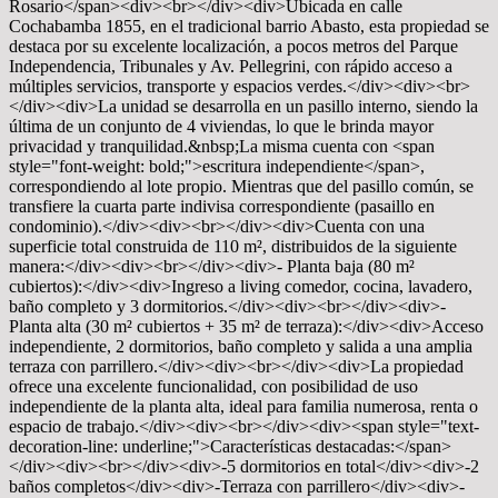
Rosario</span><div><br></div><div>Ubicada en calle
Cochabamba 1855, en el tradicional barrio Abasto, esta propiedad se
destaca por su excelente localización, a pocos metros del Parque
Independencia, Tribunales y Av. Pellegrini, con rápido acceso a
múltiples servicios, transporte y espacios verdes.</div><div><br>
</div><div>La unidad se desarrolla en un pasillo interno, siendo la
última de un conjunto de 4 viviendas, lo que le brinda mayor
privacidad y tranquilidad.&nbsp;La misma cuenta con <span
style="font-weight: bold;">escritura independiente</span>,
correspondiendo al lote propio. Mientras que del pasillo común, se
transfiere la cuarta parte indivisa correspondiente (pasaillo en
condominio).</div><div><br></div><div>Cuenta con una
superficie total construida de 110 m², distribuidos de la siguiente
manera:</div><div><br></div><div>- Planta baja (80 m²
cubiertos):</div><div>Ingreso a living comedor, cocina, lavadero,
baño completo y 3 dormitorios.</div><div><br></div><div>-
Planta alta (30 m² cubiertos + 35 m² de terraza):</div><div>Acceso
independiente, 2 dormitorios, baño completo y salida a una amplia
terraza con parrillero.</div><div><br></div><div>La propiedad
ofrece una excelente funcionalidad, con posibilidad de uso
independiente de la planta alta, ideal para familia numerosa, renta o
espacio de trabajo.</div><div><br></div><div><span style="text-
decoration-line: underline;">Características destacadas:</span>
</div><div><br></div><div>-5 dormitorios en total</div><div>-2
baños completos</div><div>-Terraza con parrillero</div><div>-