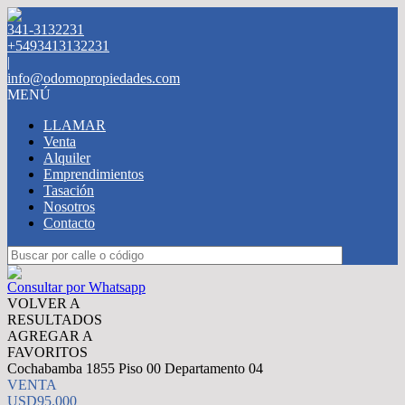
341-3132231
+5493413132231
|
info@odomopropiedades.com
MENÚ
LLAMAR
Venta
Alquiler
Emprendimientos
Tasación
Nosotros
Contacto
Consultar por Whatsapp
VOLVER A
RESULTADOS
AGREGAR A
FAVORITOS
Cochabamba 1855 Piso 00 Departamento 04
VENTA
USD95.000