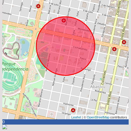
Leaflet
| ©
OpenStreetMap
contributors
0