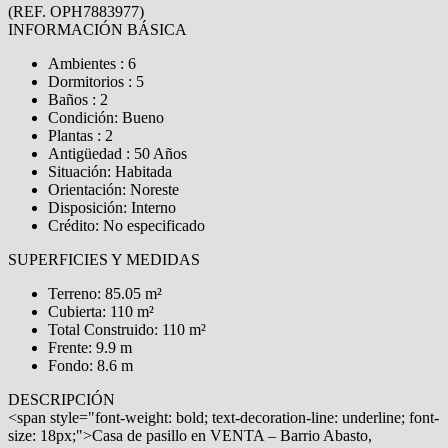
(REF. OPH7883977)
INFORMACIÓN BÁSICA
Ambientes : 6
Dormitorios : 5
Baños : 2
Condición: Bueno
Plantas : 2
Antigüedad : 50 Años
Situación: Habitada
Orientación: Noreste
Disposición: Interno
Crédito: No especificado
SUPERFICIES Y MEDIDAS
Terreno: 85.05 m²
Cubierta: 110 m²
Total Construido: 110 m²
Frente: 9.9 m
Fondo: 8.6 m
DESCRIPCIÓN
<span style="font-weight: bold; text-decoration-line: underline; font-
size: 18px;">Casa de pasillo en VENTA – Barrio Abasto,