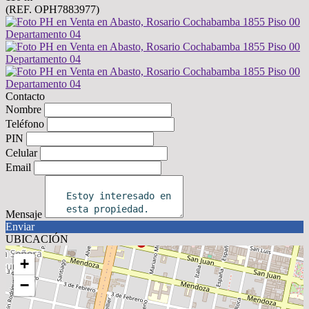
(REF. OPH7883977)
Contacto
Nombre
Teléfono
PIN
Celular
Email
Mensaje
Enviar
UBICACIÓN
+
−