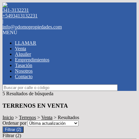
341-3132231
+5493413132231
|
info@odomopropiedades.com
MENÚ
LLAMAR
Venta
Alquiler
Emprendimientos
Tasación
Nosotros
Contacto
5 Resultados de búsqueda
TERRENOS EN VENTA
Inicio
>
Terrenos
>
Venta
> Resultados
Ordenar por
Filtrar
(2)
Filtrar
(2)